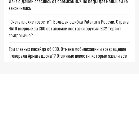
Даня с Дашей спаслись от боевиков ВСУ. Но беды для малышей не
закончились
"Очень плохие новости": Большая ошибка Palantir в России. Страны
НАТО впервые за СВО остановили поставки оружия. ВСУ теряют
приграничье?
Три главных инсайда об СВО. Отмена мобилизации и возвращение
"генерала Армагеддона"? Отличные новости, которые ждали все