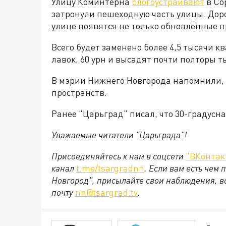
Улицу Коминтерна
блогоустраивают
в Со
затронули пешеходную часть улицы. Дор
улице появятся не только обновлённые п
Всего будет заменено более 4,5 тысячи к
лавок, 60 урн и высадят почти полторы т
В мэрии Нижнего Новгорода напомнили, чт
пространств.
Ранее "Царьград" писал, что 30-градусн
Уважаемые читатели "Царьграда"!
Присоединяйтесь к нам в соцсети
"ВКонтак
канал
t.me/tsargradnn
. Если вам есть чем
Новгород", присылайте свои наблюдения, в
почту
nn@tsargrad.tv
.