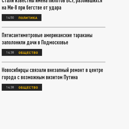
Стали известны имена пилотов ВСУ, разбившихся
на Ми-8 при бегстве от удара
14:50
ПОЛИТИКА
Пятисантиметровые американские тараканы
заполонили дачи в Подмосковье
14:38
ОБЩЕСТВО
Новосибирцы связали внезапный ремонт в центре
города с возможным визитом Путина
14:38
ОБЩЕСТВО