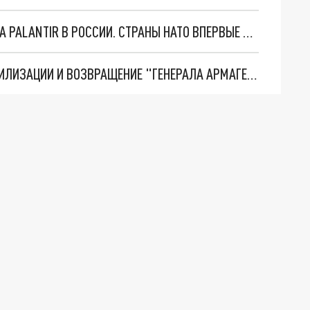
"ОЧЕНЬ ПЛОХИЕ НОВОСТИ": БОЛЬШАЯ ОШИБКА PALANTIR В РОССИИ. СТРАНЫ НАТО ВПЕРВЫЕ ЗА СВО ОСТАНОВИЛИ ПОСТАВКИ ОРУЖИЯ. ВСУ ТЕРЯЮТ ПРИГРАНИЧЬЕ?
ТРИ ГЛАВНЫХ ИНСАЙДА ОБ СВО. ОТМЕНА МОБИЛИЗАЦИИ И ВОЗВРАЩЕНИЕ "ГЕНЕРАЛА АРМАГЕДДОНА"? ОТЛИЧНЫЕ НОВОСТИ, КОТОРЫЕ ЖДАЛИ ВСЕ