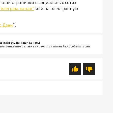
 наши странички в социальных сетях
Телеграм-канал"
или на электронную
с.Дзен
".
сывайтесь на наши каналы
ыми узнавайте о главных новостях и важнейших событиях дня.