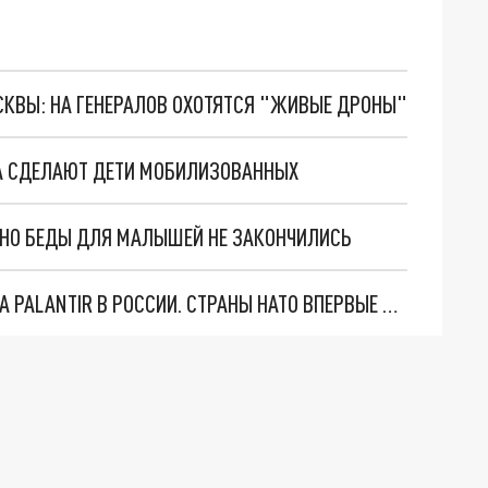
ОСКВЫ: НА ГЕНЕРАЛОВ ОХОТЯТСЯ "ЖИВЫЕ ДРОНЫ"
ГА СДЕЛАЮТ ДЕТИ МОБИЛИЗОВАННЫХ
. НО БЕДЫ ДЛЯ МАЛЫШЕЙ НЕ ЗАКОНЧИЛИСЬ
"ОЧЕНЬ ПЛОХИЕ НОВОСТИ": БОЛЬШАЯ ОШИБКА PALANTIR В РОССИИ. СТРАНЫ НАТО ВПЕРВЫЕ ЗА СВО ОСТАНОВИЛИ ПОСТАВКИ ОРУЖИЯ. ВСУ ТЕРЯЮТ ПРИГРАНИЧЬЕ?