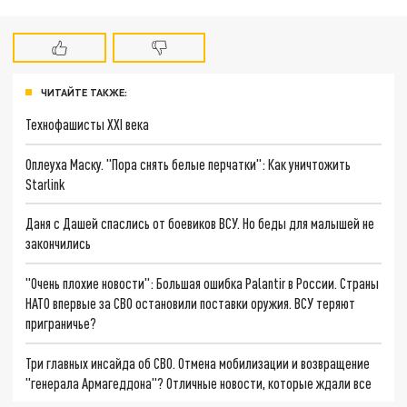
ЧИТАЙТЕ ТАКЖЕ:
Технофашисты XXI века
Оплеуха Маску. "Пора снять белые перчатки": Как уничтожить
Starlink
Даня с Дашей спаслись от боевиков ВСУ. Но беды для малышей не
закончились
"Очень плохие новости": Большая ошибка Palantir в России. Страны
НАТО впервые за СВО остановили поставки оружия. ВСУ теряют
приграничье?
Три главных инсайда об СВО. Отмена мобилизации и возвращение
"генерала Армагеддона"? Отличные новости, которые ждали все