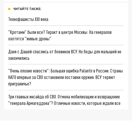
ЧИТАЙТЕ ТАКЖЕ:
Технофашисты XXI века
"Кротами" были все? Теракт в центре Москвы: На генералов
охотятся "живые дроны"
Даня с Дашей спаслись от боевиков ВСУ. Но беды для малышей не
закончились
"Очень плохие новости": Большая ошибка Palantir в России. Страны
НАТО впервые за СВО остановили поставки оружия. ВСУ теряют
приграничье?
Три главных инсайда об СВО. Отмена мобилизации и возвращение
"генерала Армагеддона"? Отличные новости, которые ждали все