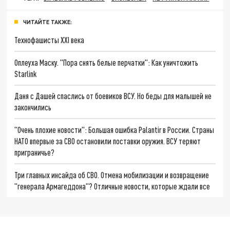
ЧИТАЙТЕ ТАКЖЕ:
Технофашисты XXI века
Оплеуха Маску. "Пора снять белые перчатки": Как уничтожить
Starlink
Даня с Дашей спаслись от боевиков ВСУ. Но беды для малышей не
закончились
"Очень плохие новости": Большая ошибка Palantir в России. Страны
НАТО впервые за СВО остановили поставки оружия. ВСУ теряют
приграничье?
Три главных инсайда об СВО. Отмена мобилизации и возвращение
"генерала Армагеддона"? Отличные новости, которые ждали все