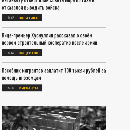
Нетаньяху отверг план Совета мира по Газе и
отказался выводить войска
15:47
ПОЛИТИКА
Вице-премьер Хуснуллин рассказал о своём
первом строительный кооператив после армии
15:46
ОБЩЕСТВО
Пособник мигрантов заплатит 100 тысяч рублей за
помощь иноземцам
15:30
МИГРАНТЫ