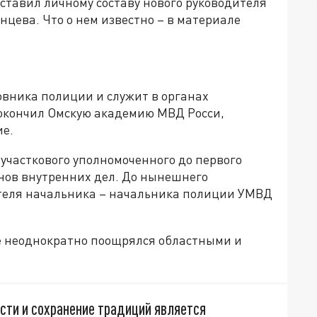
ставил личному составу нового руководителя
цева. Что о нем известно – в материале
вника полиции и служит в органах
у окончил Омскую академию МВД Росси,
ие.
 участкового уполномоченного до первого
анов внутренних дел. До нынешнего
теля начальника – начальника полиции УМВД
е неоднократно поощрялся областными и
сти и сохранение традиций является