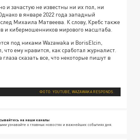
о и зачастую не известны ни их пол, ни
Однако в январе 2022 года западный
след Михаила Матвеева. К слову, Кребс также
ов и кибермошенников мирового масштаба.
ется под никами Wazawaka и BorisElcin,
л, что ему нравится, как сработал журналист.
 глаза сказать все, что некоторые пишут в
ФОТО: YOUTUBE, WAZAWAKA RESPONDS.
сывайтесь на наши каналы
ыми узнавайте о главных новостях и важнейших событиях дня.