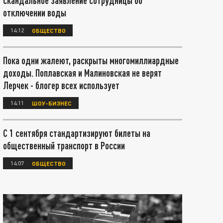
скандальное заявление сотрудницы об
отключении воды
14:12
ОБЩЕСТВО
Пока одни жалеют, раскрыты многомиллиардные
доходы. Поплавская и Малиновская не верят
Лерчек - блогер всех использует
14:11
ШОУ-БИЗНЕС
С 1 сентября стандартизируют билеты на
общественный транспорт в России
14:07
ОБЩЕСТВО