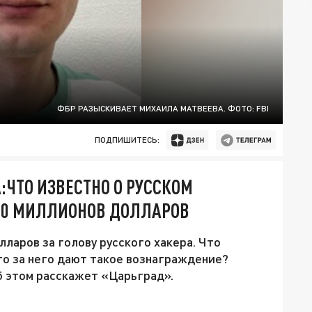
ФБР РАЗЫСКИВАЕТ МИХАИЛА МАТВЕЕВА. ФОТО: FBI
ПОДПИШИТЕСЬ:
ЧТО ИЗВЕСТНО О РУССКОМ
Т 10 МИЛЛИОНОВ ДОЛЛАРОВ
ларов за голову русского хакера. Что
го за него дают такое вознаграждение?
б этом расскажет «Царьград».