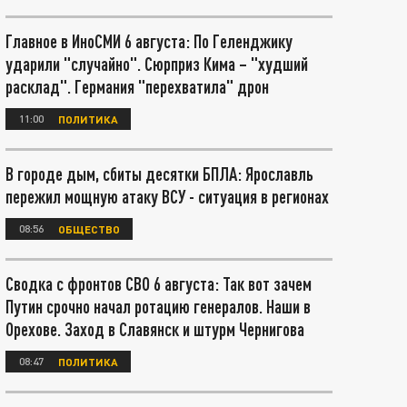
Главное в ИноСМИ 6 августа: По Геленджику
ударили "случайно". Сюрприз Кима – "худший
расклад". Германия "перехватила" дрон
11:00
ПОЛИТИКА
В городе дым, сбиты десятки БПЛА: Ярославль
пережил мощную атаку ВСУ - ситуация в регионах
08:56
ОБЩЕСТВО
Сводка с фронтов СВО 6 августа: Так вот зачем
Путин срочно начал ротацию генералов. Наши в
Орехове. Заход в Славянск и штурм Чернигова
08:47
ПОЛИТИКА