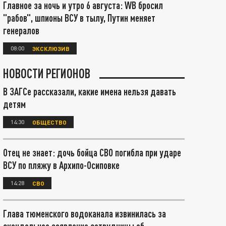
Главное за ночь и утро 6 августа: WB бросил
"рабов", шпионы ВСУ в тылу, Путин меняет
генералов
08:00
ЭКСКЛЮЗИВ
НОВОСТИ РЕГИОНОВ
В ЗАГСе рассказали, какие имена нельзя давать
детям
14:30
ОБЩЕСТВО
Отец не знает: дочь бойца СВО погибла при ударе
ВСУ по пляжу в Архипо-Осиповке
14:28
СВО
Глава тюменского водоканала извинилась за