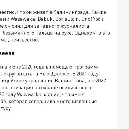
вестно, что он живет в Калининграде. Также
ами Wazawaka, Babuk, BorisElcin, unc1756 и
ое он снял для западного журналиста
 безымянного пальца на руке. Однако что это
мы, неизвестно.
веева
н в июне 2020 года в помощью программ-
 округов штата Нью-Джерси. В 2021 году
лицейское управление Вашингтона, а в 2022
 организация по охране психического
20 году Wazawaka заявил, что имеет
ide, которая совершила многочисленные
туру.