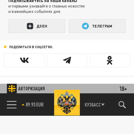
Подписывайтесь на наши каналы
и первыми узнавайте о главных новостях
и важнейших событиях дня.
ДЗЕН
ТЕЛЕГРАМ
ПОДЕЛИТЬСЯ В СОЦСЕТЯХ:
18+
АВТОРИЗАЦИЯ
Новости smi2.ru
89.93 EUR
КУЗБАСС
85.64 BRENT