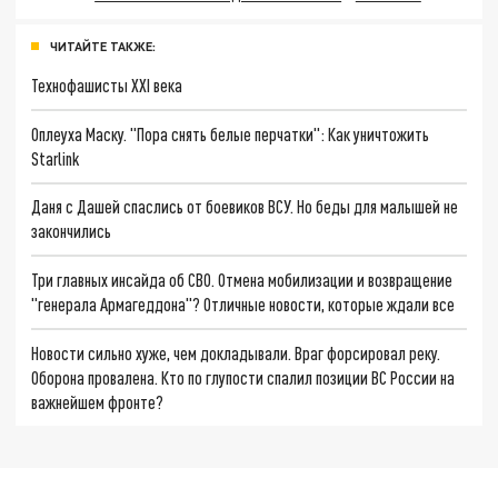
ЧИТАЙТЕ ТАКЖЕ:
Технофашисты XXI века
Оплеуха Маску. "Пора снять белые перчатки": Как уничтожить
Starlink
Даня с Дашей спаслись от боевиков ВСУ. Но беды для малышей не
закончились
Три главных инсайда об СВО. Отмена мобилизации и возвращение
"генерала Армагеддона"? Отличные новости, которые ждали все
Новости сильно хуже, чем докладывали. Враг форсировал реку.
Оборона провалена. Кто по глупости спалил позиции ВС России на
важнейшем фронте?