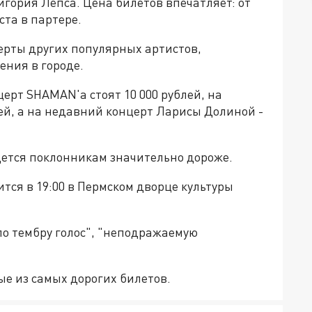
игория Лепса. Цена билетов впечатляет: от
ста в партере.
церты других популярных артистов,
ния в городе.
ерт SHAMAN'а стоят 10 000 рублей, на
лей, а на недавний концерт Ларисы Долиной -
дется поклонникам значительно дороже.
тся в 19:00 в Пермском дворце культуры
о тембру голос", "неподражаемую
е из самых дорогих билетов.