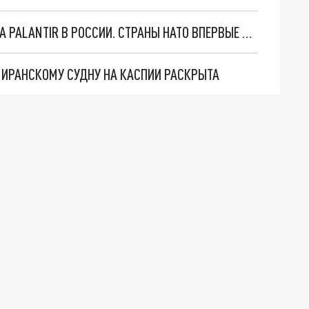
"ОЧЕНЬ ПЛОХИЕ НОВОСТИ": БОЛЬШАЯ ОШИБКА PALANTIR В РОССИИ. СТРАНЫ НАТО ВПЕРВЫЕ ЗА СВО ОСТАНОВИЛИ ПОСТАВКИ ОРУЖИЯ. ВСУ ТЕРЯЮТ ПРИГРАНИЧЬЕ?
О ИРАНСКОМУ СУДНУ НА КАСПИИ РАСКРЫТА