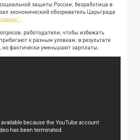
социальной защиты России, безработица в
азал экономический обозреватель Царьграда
лавное"
.
 опросов, работодатели, чтобы избежать
прибегают к разным уловкам, в результате
, но фактически уменьшают зарплаты.