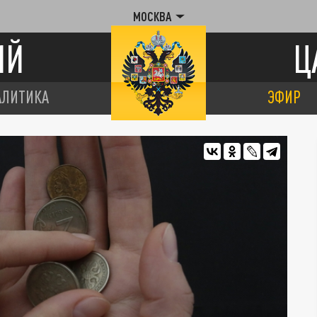
МОСКВА
ИЙ
Ц
АЛИТИКА
ЭФИР