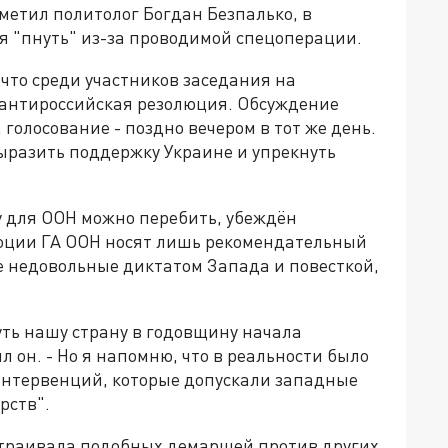
тметил политолог Богдан Безпалько, в
 "пнуть" из-за проводимой спецоперации.
 что среди участников заседания на
 антироссийская резолюция. Обсуждение
голосование - поздно вечером в тот же день.
разить поддержку Украине и упрекнуть
 для ООН можно перебить, убеждён
люции ГА ООН носят лишь рекомендательный
же недовольные диктатом Запада и повесткой,
уть нашу страну в годовщину начала
 он. - Но я напомню, что в реальности было
интервенций, которые допускали западные
рств".
устраивала подобных демаршей против других