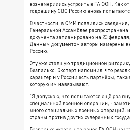
вознамерились устроить в ГА ООН. Как о
годовщину СВО Россию вновь попытаются
В частности, в СМИ появились сведения,
Генеральной Ассамблее распространена
документа запланировано на 23 февраля, 
Данным документом авторы намерены вы
Россию.
Эту уже ставшую традиционной риторику
Безпалько. Эксперт напомнил, что резо
характер и у России есть партнёры, так
которую им навязывают.
"Я допускаю, что попытаются ещё раз пн
специальной военной операции, - заметил
много специальных военных операций, 
страны против других суверенных госуда
Безпалько указал, что ранее ГА ООН не 