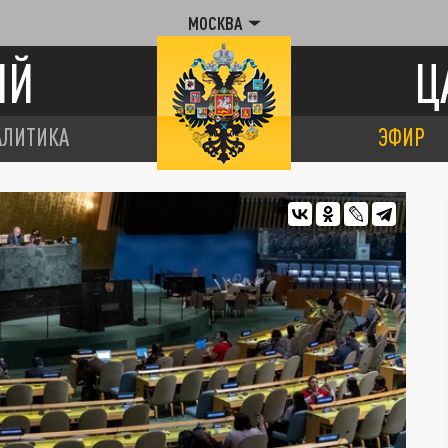
МОСКВА
ИЙ
Ц
АЛИТИКА
ЭФИР