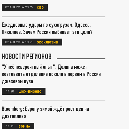
07 АВГУСТА 20:45
СВО
Ежедневные удары по сухогрузам. Одесса.
Николаев. Зачем Россия выбивает эти цели?
07 АВГУСТА 18:21
ЭКСКЛЮЗИВ
НОВОСТИ РЕГИОНОВ
"У неё невероятный опыт". Долина может
возглавить отделение вокала в первом в России
джазовом вузе
11:20
ШОУ-БИЗНЕС
Bloomberg: Европу зимой ждёт рост цен на
дизтопливо
11:11
ВОЙНА