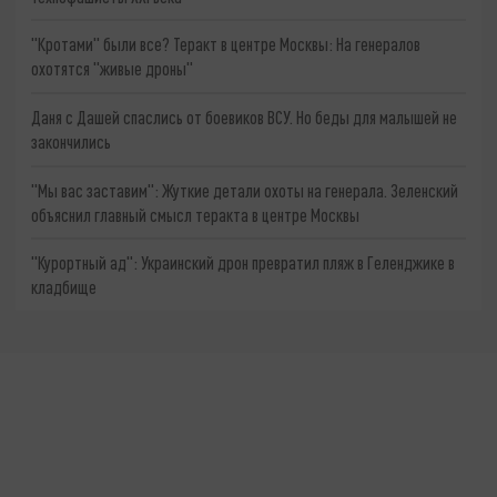
"Кротами" были все? Теракт в центре Москвы: На генералов
охотятся "живые дроны"
Даня с Дашей спаслись от боевиков ВСУ. Но беды для малышей не
закончились
"Мы вас заставим": Жуткие детали охоты на генерала. Зеленский
объяснил главный смысл теракта в центре Москвы
"Курортный ад": Украинский дрон превратил пляж в Геленджике в
кладбище