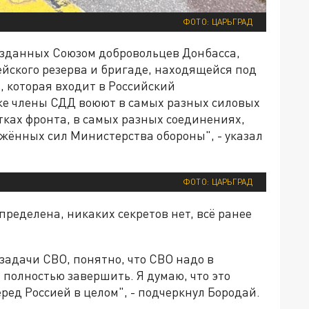
ФОТО: ЦАРЬГРАД
озданных Союзом добровольцев Донбасса,
ейского резерва и бригаде, находящейся под
 которая входит в Российский
же члены СДД воюют в самых разных силовых
стках фронта, в самых разных соединениях,
ужённых сил Министерства обороны", - указал
ФОТО: ЦАРЬГРАД
пределена, никаких секретов нет, всё ранее
задачи СВО, понятно, что СВО надо в
 полностью завершить. Я думаю, что это
еред Россией в целом", - подчеркнул Бородай.