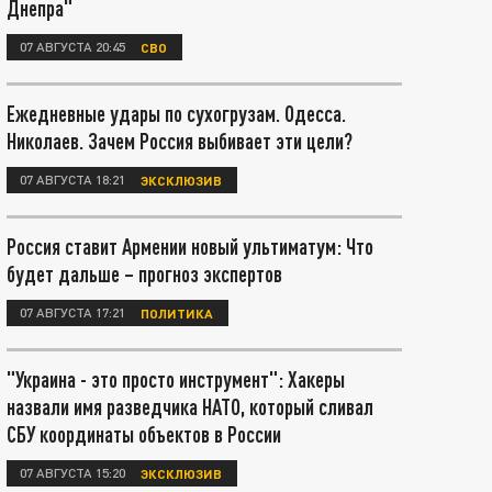
Днепра"
07 АВГУСТА 20:45
СВО
Ежедневные удары по сухогрузам. Одесса.
Николаев. Зачем Россия выбивает эти цели?
07 АВГУСТА 18:21
ЭКСКЛЮЗИВ
Россия ставит Армении новый ультиматум: Что
будет дальше – прогноз экспертов
07 АВГУСТА 17:21
ПОЛИТИКА
"Украина - это просто инструмент": Хакеры
назвали имя разведчика НАТО, который сливал
СБУ координаты объектов в России
07 АВГУСТА 15:20
ЭКСКЛЮЗИВ