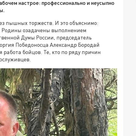
рабочем настрое: профессионально и неусыпно
ы.
ез пышных торжеств. И это объяснимо:
и Родины озадачены выполнением
твенной Думы России, председатель
оргия Победоносца Александр Бородай
 работа бойцов. Те, кто по ряду причин
сослуживцев.