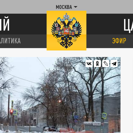
МОСКВА
ИЙ
Ц
АЛИТИКА
ЭФИР