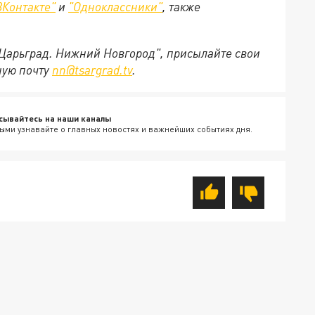
ВКонтакте"
и
"Одноклассники"
,
также
"Царьград. Нижний Новгород", присылайте свои
ную почту
nn@tsargrad.tv
.
сывайтесь на наши каналы
ыми узнавайте о главных новостях и важнейших событиях дня.