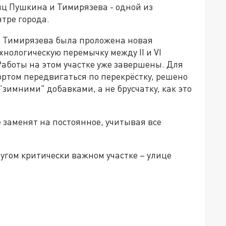
иц Пушкина и Тимирязева - одной из
тре города.
до Тимирязева была проложена новая
хнологическую перемычку между II и VI
аботы на этом участке уже завершены. Для
ортом передвигаться по перекрёстку, решено
зимними" добавками, а не брусчатку, как это
 заменят на постоянное, учитывая все
угом критически важном участке – улице