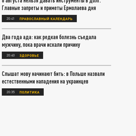
8 августа нельзя давать инструменты в долг.
Главные запреты и приметы Ермолаева дня
20:41
ПРАВОСЛАВНЫЙ КАЛЕНДАРЬ
Два года ада: как редкая болезнь съедала
мужчину, пока врачи искали причину
20:40
ЗДОРОВЬЕ
Слышат мову начинают бить: в Польше назвали
естественными нападения на украинцев
20:35
ПОЛИТИКА