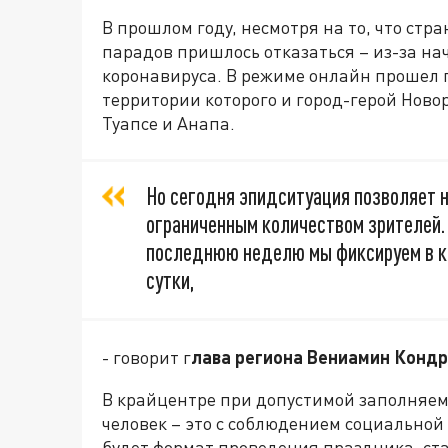
В прошлом году, несмотря на то, что стр
парадов пришлось отказаться – из-за н
коронавируса. В режиме онлайн прошел п
территории которого и город-герой Новор
Туапсе и Анапа.
Но сегодня эпидситуация позволяет н
ограниченным количеством зрителей.
последнюю неделю мы фиксируем в кр
сутки,
- говорит г
лава региона Вениамин Кондр
В крайцентре при допустимой заполняемо
человек – это с соблюдением социально
будет формат проведения праздника, ста