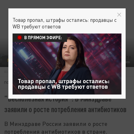
Товар пропал, штрафы остались: продавцы с
WB требуют ответов
В ПРЯМОМ ЭФИРЕ:
МЕДИЦИНА
ОБЩЕСТВО
КОРОНАВИРУС
© VICTOR LISITSYN, ВИКТОР ЛИСИЦЫН/GLOBALLOOKPRESS
03 НОЯБРЯ 15:53
ПОДПИШИТЕСЬ:
"Бесполезная история": В Минздраве
заявили о росте потребления антибиотиков
В Минздраве России заявили о росте
потребления антибиотиков в стране.