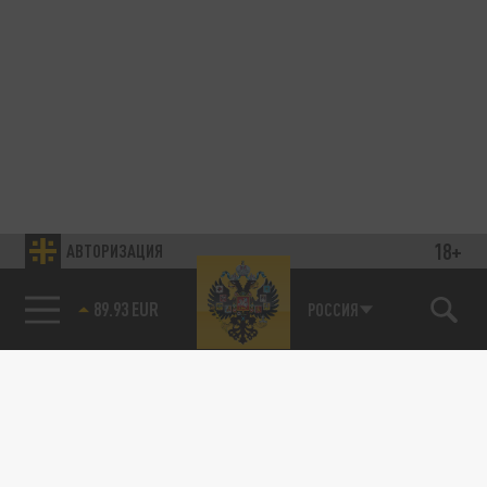
18+
АВТОРИЗАЦИЯ
89.93 EUR
РОССИЯ