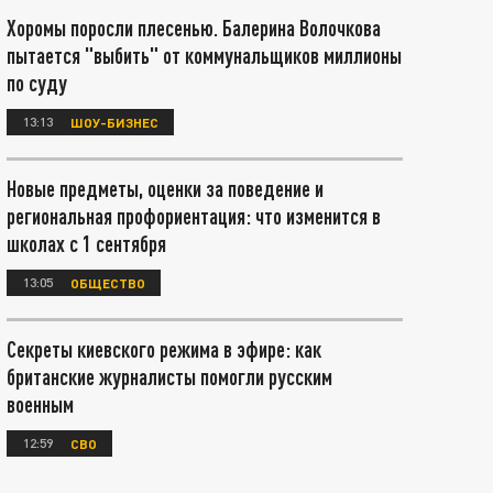
Хоромы поросли плесенью. Балерина Волочкова
пытается "выбить" от коммунальщиков миллионы
по суду
13:13
ШОУ-БИЗНЕС
Новые предметы, оценки за поведение и
региональная профориентация: что изменится в
школах с 1 сентября
13:05
ОБЩЕСТВО
Секреты киевского режима в эфире: как
британские журналисты помогли русским
военным
12:59
СВО