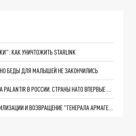
ТКИ": КАК УНИЧТОЖИТЬ STARLINK
. НО БЕДЫ ДЛЯ МАЛЫШЕЙ НЕ ЗАКОНЧИЛИСЬ
"ОЧЕНЬ ПЛОХИЕ НОВОСТИ": БОЛЬШАЯ ОШИБКА PALANTIR В РОССИИ. СТРАНЫ НАТО ВПЕРВЫЕ ЗА СВО ОСТАНОВИЛИ ПОСТАВКИ ОРУЖИЯ. ВСУ ТЕРЯЮТ ПРИГРАНИЧЬЕ?
ТРИ ГЛАВНЫХ ИНСАЙДА ОБ СВО. ОТМЕНА МОБИЛИЗАЦИИ И ВОЗВРАЩЕНИЕ "ГЕНЕРАЛА АРМАГЕДДОНА"? ОТЛИЧНЫЕ НОВОСТИ, КОТОРЫЕ ЖДАЛИ ВСЕ