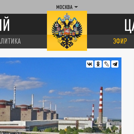
МОСКВА
ИЙ
Ц
АЛИТИКА
ЭФИР