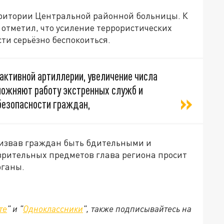
ерритории Центральной районной больницы. К
 отметил, что усиление террористических
ти серьёзно беспокоиться.
еактивной артиллерии, увеличение числа
сложняют работу экстренных служб и
безопасности граждан,
ризвав граждан быть бдительными и
рительных предметов глава региона просит
рганы.
те
" и "
Одноклассники
", также подписывайтесь на