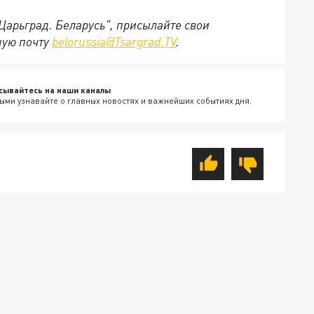
"Царьград. Беларусь", присылайте свои
ную почту
belorussia@Tsargrad.TV
.
сывайтесь на наши каналы
ыми узнавайте о главных новостях и важнейших событиях дня.