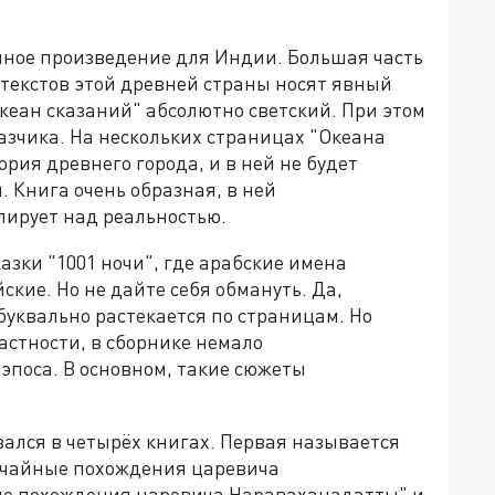
ичное произведение для Индии. Большая часть
текстов этой древней страны носят явный
кеан сказаний" абсолютно светский. При этом
азчика. На нескольких страницах "Океана
рия древнего города, и в ней не будет
 Книга очень образная, в ней
лирует над реальностью.
зки "1001 ночи", где арабские имена
кие. Но не дайте себя обмануть. Да,
буквально растекается по страницам. Но
астности, в сборнике немало
эпоса. В основном, такие сюжеты
вался в четырёх книгах. Первая называется
бычайные похождения царевича
ие похождения царевича Нараваханадатты" и