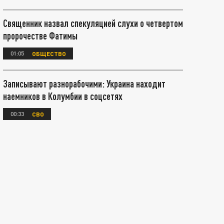
Священник назвал спекуляцией слухи о четвертом
пророчестве Фатимы
01:05
ОБЩЕСТВО
Записывают разнорабочими: Украина находит
наемников в Колумбии в соцсетях
00:33
СВО