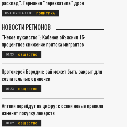
расклад". Германия "перехватила" дрон
06 АВГУСТА 11:00
ПОЛИТИКА
НОВОСТИ РЕГИОНОВ
"Некое лукавство": Кабанов объяснил 15-
процентное снижение притока мигрантов
01:53
ОБЩЕСТВО
Протоиерей Бородин: рай может быть закрыт для
сознательных одиночек
01:23
ОБЩЕСТВО
Аптеки перейдут на цифру: с осени новые правила
изменят покупку лекарств
01:09
ОБЩЕСТВО