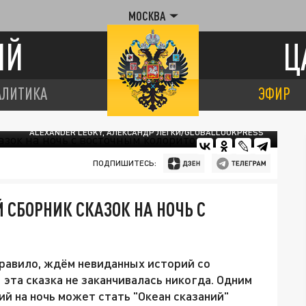
МОСКВА
ИЙ
Ц
АЛИТИКА
ЭФИР
ALEXANDER LEGKY, АЛЕКСАНДР ЛЕГКИ/GLOBALLOOKPRESS
ПОДПИШИТЕСЬ:
 СБОРНИК СКАЗОК НА НОЧЬ С
равило, ждём невиданных историй со
эта сказка не заканчивалась никогда. Одним
й на ночь может стать "Океан сказаний"