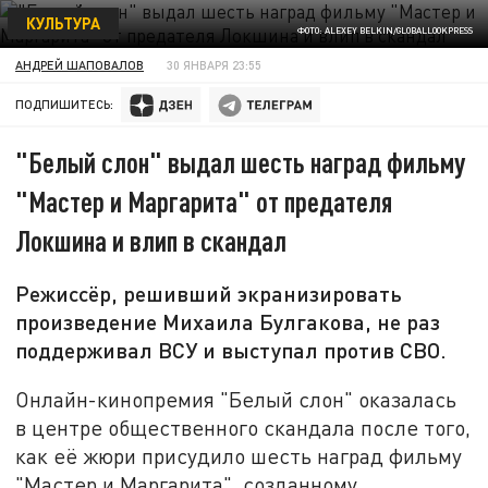
КУЛЬТУРА
ФОТО: ALEXEY BELKIN/GLOBALLOOKPRESS
АНДРЕЙ ШАПОВАЛОВ
30 ЯНВАРЯ 23:55
ПОДПИШИТЕСЬ:
"Белый слон" выдал шесть наград фильму
"Мастер и Маргарита" от предателя
Локшина и влип в скандал
Режиссёр, решивший экранизировать
произведение Михаила Булгакова, не раз
поддерживал ВСУ и выступал против СВО.
Онлайн-кинопремия "Белый слон" оказалась
в центре общественного скандала после того,
как её жюри присудило шесть наград фильму
"Мастер и Маргарита", созданному