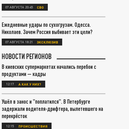
07 АВГУСТА 20:45
СВО
Ежедневные удары по сухогрузам. Одесса.
Николаев. Зачем Россия выбивает эти цели?
07 АВГУСТА 18:21
ЭКСКЛЮЗИВ
НОВОСТИ РЕГИОНОВ
В киевских супермаркетах начались перебои с
продуктами — кадры
12:17
А КАК У НИХ?
Ушёл в занос и "поплатился". В Петербурге
задержали водителя-дрифтера, вылетевшего на
перекрёсток
12:15
ПРОИСШЕСТВИЯ