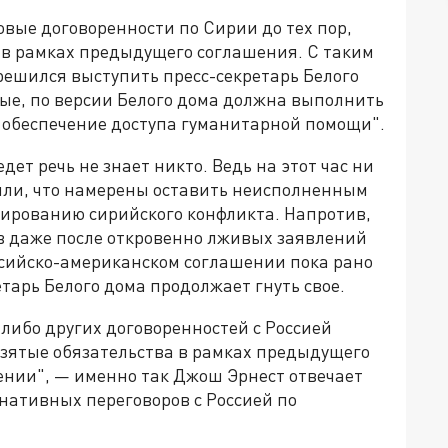
вые договоренности по Сирии до тех пор,
 в рамках предыдущего соглашения. С таким
решился выступить пресс-секретарь Белого
рые, по версии Белого дома должна выполнить
и обеспечение доступа гуманитарной помощи".
дет речь не знает никто. Ведь на этот час ни
яли, что намерены оставить неисполненным
лированию сирийского конфликта. Напротив,
в даже после откровенно лживых заявлений
сийско-американском соглашении пока рано
етарь Белого дома продолжает гнуть свое.
либо других договоренностей с Россией
 взятые обязательства в рамках предыдущего
дении", — именно так Джош Эрнест отвечает
нативных переговоров с Россией по