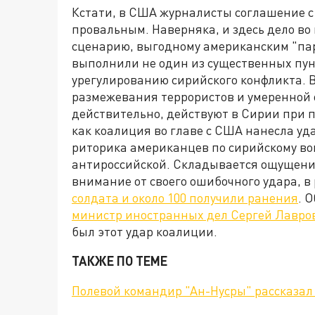
Кстати, в США журналисты соглашение с
провальным. Наверняка, и здесь дело в
сценарию, выгодному американским "пар
выполнили не один из существенных пун
урегулированию сирийского конфликта. В
размежевания террористов и умеренной о
действительно, действуют в Сирии при п
как коалиция во главе с США нанесла уд
риторика американцев по сирийскому воп
антироссийской. Складывается ощущение
внимание от своего ошибочного удара, в 
солдата и около 100 получили ранения
. 
министр иностранных дел Сергей Лавро
был этот удар коалиции.
ТАКЖЕ ПО ТЕМЕ
Полевой командир "Ан-Нусры" рассказал