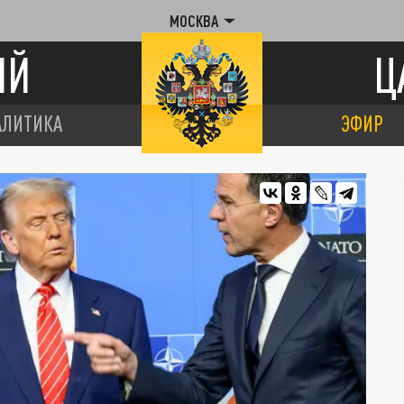
МОСКВА
ИЙ
Ц
АЛИТИКА
ЭФИР