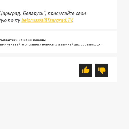
"Царьград. Беларусь", присылайте свои
ную почту
belorussia@Tsargrad.TV
.
сывайтесь на наши каналы
ыми узнавайте о главных новостях и важнейших событиях дня.