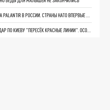
. НО БЕДЫ ДЛЯ МАЛЫШЕЙ НЕ ЗАКОНЧИЛИСЬ
"ОЧЕНЬ ПЛОХИЕ НОВОСТИ": БОЛЬШАЯ ОШИБКА PALANTIR В РОССИИ. СТРАНЫ НАТО ВПЕРВЫЕ ЗА СВО ОСТАНОВИЛИ ПОСТАВКИ ОРУЖИЯ. ВСУ ТЕРЯЮТ ПРИГРАНИЧЬЕ?
"ТЕРПЕНИЕ ПУТИНА ЛОПНУЛО". РЕКОРДНЫЙ УДАР ПО КИЕВУ "ПЕРЕСЁК КРАСНЫЕ ЛИНИИ". ОСОБЫЕ СПЕЦЫ КНДР НА ЛБС? ТАЙНЫЕ ПЕРЕГОВОРЫ ЕВРОПЫ И МОСКВЫ