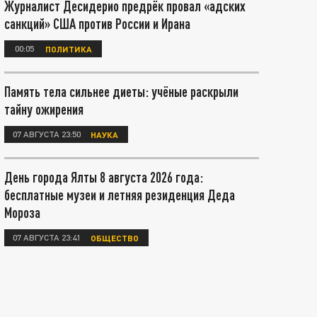
Журналист Десидерио предрёк провал «адских
санкций» США против России и Ирана
00:05
ПОЛИТИКА
Память тела сильнее диеты: учёные раскрыли
тайну ожирения
07 АВГУСТА 23:50
НАУКА
День города Ялты 8 августа 2026 года:
бесплатные музеи и летняя резиденция Деда
Мороза
07 АВГУСТА 23:41
ОБЩЕСТВО