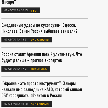
Днепра"
07 АВГУСТА 20:45
СВО
Ежедневные удары по сухогрузам. Одесса.
Николаев. Зачем Россия выбивает эти цели?
07 АВГУСТА 18:21
ЭКСКЛЮЗИВ
Россия ставит Армении новый ультиматум: Что
будет дальше – прогноз экспертов
07 АВГУСТА 17:21
ПОЛИТИКА
"Украина - это просто инструмент": Хакеры
назвали имя разведчика НАТО, который сливал
СБУ координаты объектов в России
07 АВГУСТА 15:20
ЭКСКЛЮЗИВ