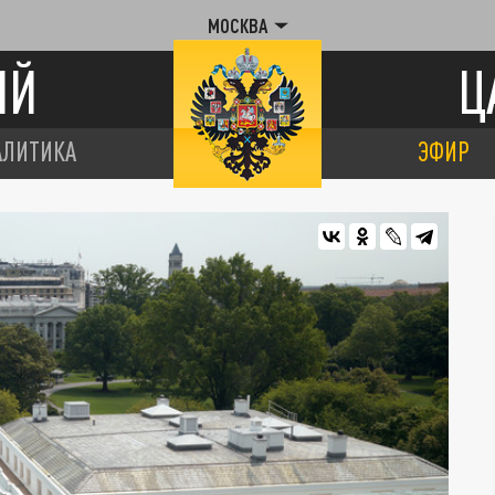
МОСКВА
ИЙ
Ц
АЛИТИКА
ЭФИР