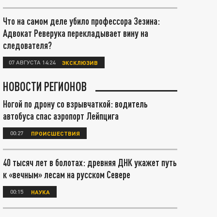
Что на самом деле убило профессора Зезина:
Адвокат Реверука перекладывает вину на
следователя?
07 АВГУСТА 14:24
ЭКСКЛЮЗИВ
НОВОСТИ РЕГИОНОВ
Ногой по дрону со взрывчаткой: водитель
автобуса спас аэропорт Лейпцига
00:27
ПРОИСШЕСТВИЯ
40 тысяч лет в болотах: древняя ДНК укажет путь
к «вечным» лесам на русском Севере
00:15
НАУКА