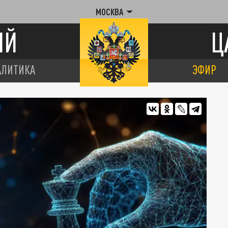
МОСКВА
ИЙ
Ц
АЛИТИКА
ЭФИР