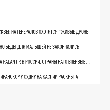
ОСКВЫ: НА ГЕНЕРАЛОВ ОХОТЯТСЯ "ЖИВЫЕ ДРОНЫ"
. НО БЕДЫ ДЛЯ МАЛЫШЕЙ НЕ ЗАКОНЧИЛИСЬ
"ОЧЕНЬ ПЛОХИЕ НОВОСТИ": БОЛЬШАЯ ОШИБКА PALANTIR В РОССИИ. СТРАНЫ НАТО ВПЕРВЫЕ ЗА СВО ОСТАНОВИЛИ ПОСТАВКИ ОРУЖИЯ. ВСУ ТЕРЯЮТ ПРИГРАНИЧЬЕ?
О ИРАНСКОМУ СУДНУ НА КАСПИИ РАСКРЫТА