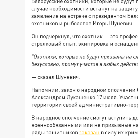
Белорусские охотники, которые не будут 
случае необходимости встанут на защиту
заявление на встрече с президентом Бел
охотников и рыболовов Игорь Шуневич.
Он подчеркнул, что охотник — это професс
стрелковый опыт, экипировка и оснащени
"Охотники, которые не будут призваны на с
безусловно, примут участие в любых действ
— сказал Шуневич.
Напомним, закон о народном ополчении
Александром Лукашенко 17 июля. Участн
территории своей административно-тер
В народное ополчение смогут вступить д
военнообязанными или не призывные на во
ряды защитников
заказан
в силу их кри