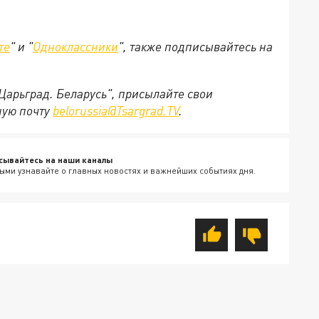
те
" и "
Одноклассники
", также подписывайтесь на
"Царьград. Беларусь", присылайте свои
ную почту
belorussia@Tsargrad.TV
.
сывайтесь на наши каналы
ыми узнавайте о главных новостях и важнейших событиях дня.