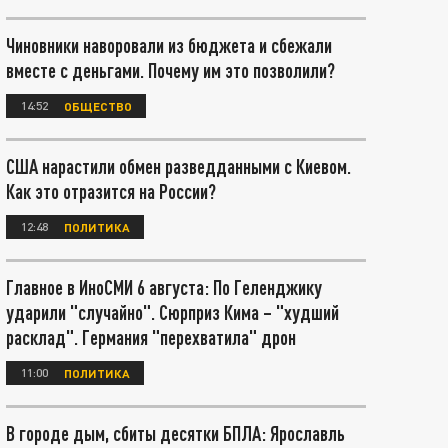
Чиновники наворовали из бюджета и сбежали
вместе с деньгами. Почему им это позволили?
14:52
ОБЩЕСТВО
США нарастили обмен разведданными с Киевом.
Как это отразится на России?
12:48
ПОЛИТИКА
Главное в ИноСМИ 6 августа: По Геленджику
ударили "случайно". Сюрприз Кима – "худший
расклад". Германия "перехватила" дрон
11:00
ПОЛИТИКА
В городе дым, сбиты десятки БПЛА: Ярославль