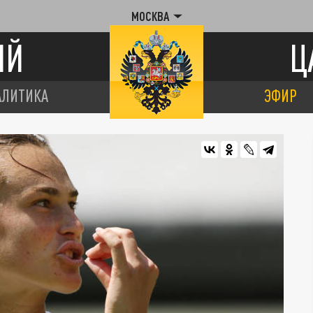
МОСКВА
ИЙ
Ц
АЛИТИКА
ЭФИР