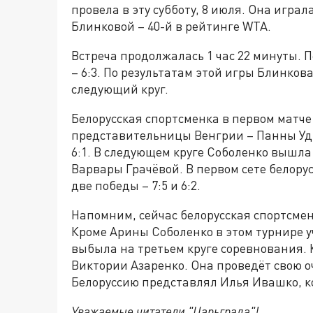
провела в эту субботу, 8 июля. Она игр
Блинковой – 40-й в рейтинге WTA.
Встреча продолжалась 1 час 22 минуты. П
– 6:3. По результатам этой игры Блинков
следующий круг.
Белорусская спортсменка в первом матч
представительницы Венгрии – Панны Удва
6:1. В следующем круге Соболенко вышла
Варвары Грачёвой. В первом сете белорус
две победы – 7:5 и 6:2.
Напомним, сейчас белорусская спортсмен
Кроме Арины Соболенко в этом турнире у
выбыла на третьем круге соревнования. К
Виктории Азаренко. Она проведёт свою о
Белоруссию представлял Илья Ивашко, к
Уважаемые читатели "Царьграда"!