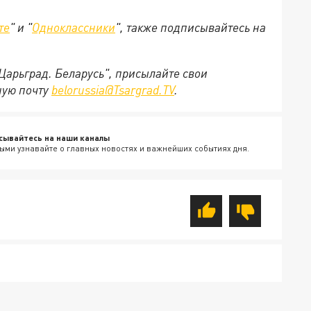
те
" и "
Одноклассники
", также подписывайтесь на
"Царьград. Беларусь", присылайте свои
ную почту
belorussia@Tsargrad.TV
.
сывайтесь на наши каналы
ыми узнавайте о главных новостях и важнейших событиях дня.