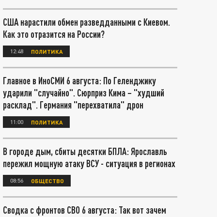
США нарастили обмен разведданными с Киевом.
Как это отразится на России?
12:48
ПОЛИТИКА
Главное в ИноСМИ 6 августа: По Геленджику
ударили "случайно". Сюрприз Кима – "худший
расклад". Германия "перехватила" дрон
11:00
ПОЛИТИКА
В городе дым, сбиты десятки БПЛА: Ярославль
пережил мощную атаку ВСУ - ситуация в регионах
08:56
ОБЩЕСТВО
Сводка с фронтов СВО 6 августа: Так вот зачем