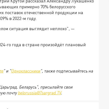
итрий Крутой рассказал Александру Лукашенко
тывающих примерно 70% белорусского
ких поставок отечественной продукции на
09% в 2022-м году.
целом ситуация выглядит неплохо", —
024-го года в стране произойдёт плановый
те
" и "
Одноклассники
", также подписывайтесь на
"Царьград. Беларусь", присылайте свои
ную почту
belorussia@Tsargrad.TV
.