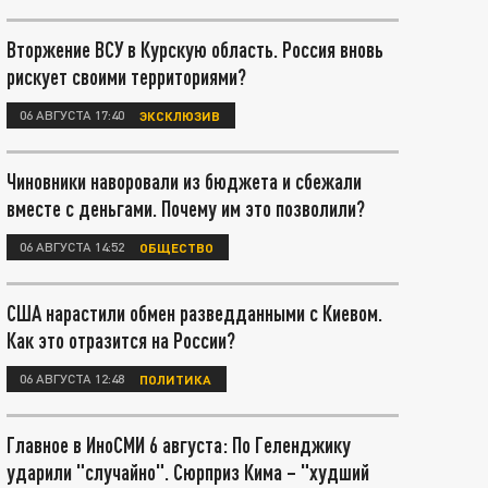
Вторжение ВСУ в Курскую область. Россия вновь
рискует своими территориями?
06 АВГУСТА 17:40
ЭКСКЛЮЗИВ
Чиновники наворовали из бюджета и сбежали
вместе с деньгами. Почему им это позволили?
06 АВГУСТА 14:52
ОБЩЕСТВО
США нарастили обмен разведданными с Киевом.
Как это отразится на России?
06 АВГУСТА 12:48
ПОЛИТИКА
Главное в ИноСМИ 6 августа: По Геленджику
ударили "случайно". Сюрприз Кима – "худший