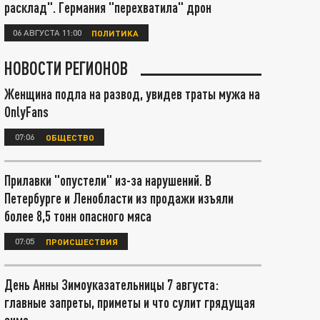
расклад". Германия "перехватила" дрон
06 АВГУСТА 11:00
ПОЛИТИКА
НОВОСТИ РЕГИОНОВ
Женщина подла на развод, увидев траты мужа на
OnlyFans
07:06
ОБЩЕСТВО
Прилавки "опустели" из-за нарушений. В
Петербурге и Ленобласти из продажи изъяли
более 8,5 тонн опасного мяса
07:05
ПРОИСШЕСТВИЯ
День Анны Зимоуказательницы 7 августа:
главные запреты, приметы и что сулит грядущая