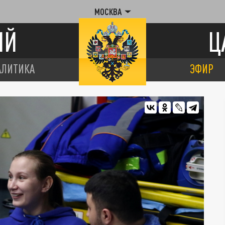
МОСКВА
ИЙ
Ц
АЛИТИКА
ЭФИР