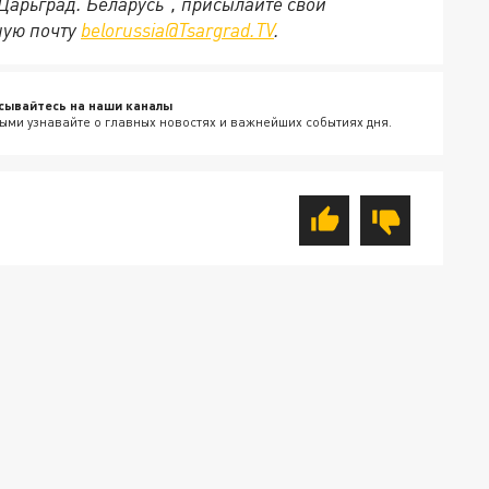
"Царьград. Беларусь", присылайте свои
ную почту
belorussia@Tsargrad.TV
.
сывайтесь на наши каналы
ыми узнавайте о главных новостях и важнейших событиях дня.