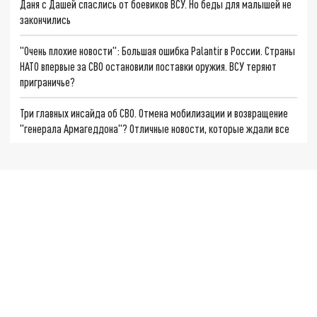
Даня с Дашей спаслись от боевиков ВСУ. Но беды для малышей не
закончились
"Очень плохие новости": Большая ошибка Palantir в России. Страны
НАТО впервые за СВО остановили поставки оружия. ВСУ теряют
приграничье?
Три главных инсайда об СВО. Отмена мобилизации и возвращение
"генерала Армагеддона"? Отличные новости, которые ждали все