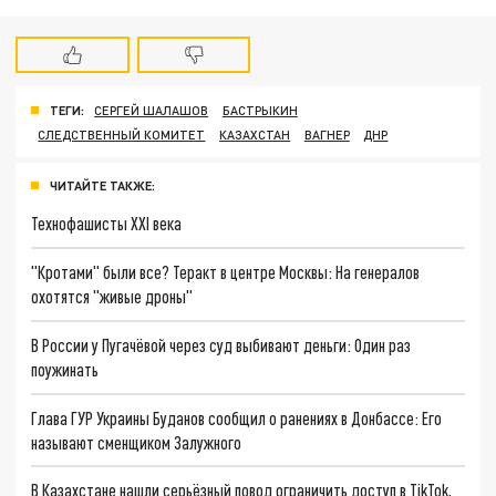
ТЕГИ:
СЕРГЕЙ ШАЛАШОВ
БАСТРЫКИН
СЛЕДСТВЕННЫЙ КОМИТЕТ
КАЗАХСТАН
ВАГНЕР
ДНР
ЧИТАЙТЕ ТАКЖЕ:
Технофашисты XXI века
"Кротами" были все? Теракт в центре Москвы: На генералов
охотятся "живые дроны"
В России у Пугачёвой через суд выбивают деньги: Один раз
поужинать
Глава ГУР Украины Буданов сообщил о ранениях в Донбассе: Его
называют сменщиком Залужного
В Казахстане нашли серьёзный повод ограничить доступ в TikTok,