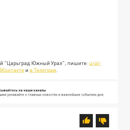
ией "Царьград Южный Урал", пишите:
ural-
ВКонтакте
и
в Телеграм
.
сывайтесь на наши каналы
ыми узнавайте о главных новостях и важнейших событиях дня.