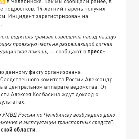
ая
в Челябинске. Как мы сообщали ранее, в
 подростков. 14-летний парень получил
гом. Инцидент зарегистрирован на
й.
нске водитель трамвая совершила наезд на двух
ющих проезжую часть на разрешающий сигнал
едицинская помощь,
— сообщают в
пресс-
по данному факту организована
 Следственного комитета России Александр
ь в центральном аппарате ведомства. От
сти Алексея Колбасина ждут доклад о
зультатах.
 УМВД России по Челябинску возбуждено дело
ижения и эксплуатации транспортных средств",
ской области.