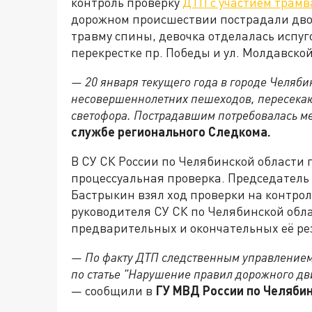
контроль проверку
ДТП с участием трамв
дорожном происшествии пострадали двое
травму спины, девочка отделалась испу
перекрестке пр. Победы и ул. Молдавско
— 20 января текущего года в городе Челяби
несовершеннолетних пешеходов, пересека
светофора. Пострадавшим потребовалась м
службе регионального Следкома.
В СУ СК России по Челябинской области 
процессуальная проверка. Председатель
Бастрыкин взял ход проверки на контрол
руководителя СУ СК по Челябинской обла
предварительных и окончательных её ре
— По факту ДТП следственным управлением
по статье "Нарушение правил дорожного дв
— сообщили в
ГУ МВД России по Челябин