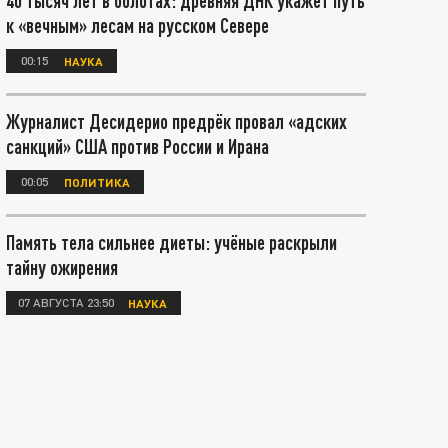
40 тысяч лет в болотах: древняя ДНК укажет путь
к «вечным» лесам на русском Севере
00:15
НАУКА
Журналист Десидерио предрёк провал «адских
санкций» США против России и Ирана
00:05
ПОЛИТИКА
Память тела сильнее диеты: учёные раскрыли
тайну ожирения
07 АВГУСТА 23:50
НАУКА