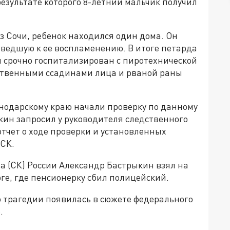
езультате которого 8-летний мальчик получил
 Сочи, ребенок находился один дома. Он
иведшую к ее воспламенению. В итоге петарда
ыл срочно госпитализирован с пиротехнической
ественными ссадинами лица и рваной раны
нодарскому краю начали проверку по данному
ыкин запросил у руководителя следственного
тчет о ходе проверки и установленных
 СК.
а (СК) России Александр Бастрыкин взял на
ге, где пенсионерку сбил полицейский.
о трагедии появилась в сюжете федерального
.