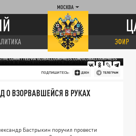
МОСКВА
ИЙ
Ц
АЛИТИКА
ЭФИР
GATIVE COMMITTEE/VIA GLOBALLOOKPRESS.COM/GLOBALLOOKPRESS
ПОДПИШИТЕСЬ:
Д О ВЗОРВАВШЕЙСЯ В РУКАХ
лександр Бастрыкин поручил провести