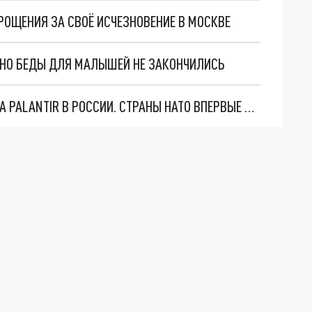
РОЩЕНИЯ ЗА СВОЁ ИСЧЕЗНОВЕНИЕ В МОСКВЕ
. НО БЕДЫ ДЛЯ МАЛЫШЕЙ НЕ ЗАКОНЧИЛИСЬ
"ОЧЕНЬ ПЛОХИЕ НОВОСТИ": БОЛЬШАЯ ОШИБКА PALANTIR В РОССИИ. СТРАНЫ НАТО ВПЕРВЫЕ ЗА СВО ОСТАНОВИЛИ ПОСТАВКИ ОРУЖИЯ. ВСУ ТЕРЯЮТ ПРИГРАНИЧЬЕ?