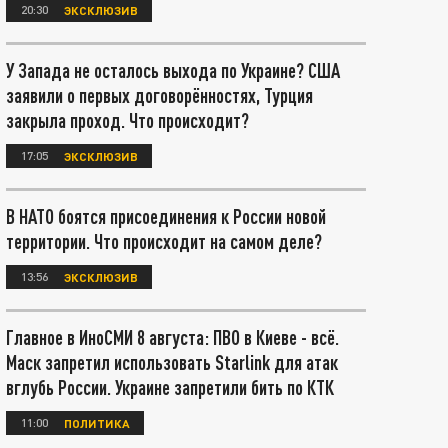
20:30
ЭКСКЛЮЗИВ
У Запада не осталось выхода по Украине? США
заявили о первых договорённостях, Турция
закрыла проход. Что происходит?
17:05
ЭКСКЛЮЗИВ
В НАТО боятся присоединения к России новой
территории. Что происходит на самом деле?
13:56
ЭКСКЛЮЗИВ
Главное в ИноСМИ 8 августа: ПВО в Киеве - всё.
Маск запретил использовать Starlink для атак
вглубь России. Украине запретили бить по КТК
11:00
ПОЛИТИКА