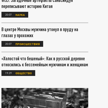
WSJ: Загадочные артефакты Саньсиндуя
переписывают историю Китая
20:07
НАУКА
В центре Москвы мужчина утонул в пруду на
глазах у прохожих
20:07
ПРОИСШЕСТВИЯ
«Холостой что бешеный»: Как в русской деревне
относились к бессемейным мужчинам и женщинам
19:29
ОБЩЕСТВО