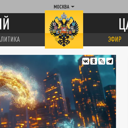
МОСКВА
ИЙ
Ц
АЛИТИКА
ЭФИР