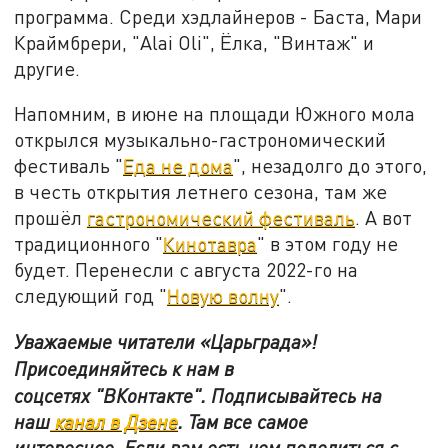
программа. Среди хэдлайнеров - Баста, Мари
Краймбрери, "Alai Oli", Ёлка, "Винтаж" и
другие.
Напомним, в июне на площади Южного мола
открылся музыкально-гастрономический
фестиваль "
Еда не дома
", незадолго до этого,
в честь открытия летнего сезона, там же
прошёл
гастрономический фестиваль
. А вот
традиционного "
Кинотавра
" в этом году не
будет. Перенесли с августа 2022-го на
следующий год "
Новую волну
".
Уважаемые читатели «Царьграда»!
Присоединяйтесь к нам в
соцсетях
"ВКонтакте"
.
Подписывайтесь на
наш
канал в Дзене
. Там все самое
интересное. Если вам есть чем поделиться с