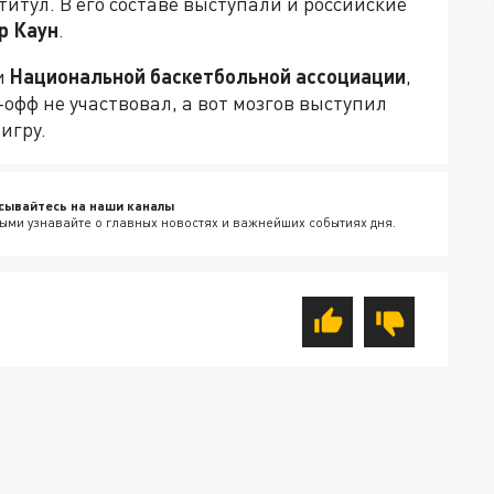
итул. В его составе выступали и российские
р Каун
.
и
Национальной баскетбольной ассоциации
,
-офф не участвовал, а вот мозгов выступил
 игру.
сывайтесь на наши каналы
ыми узнавайте о главных новостях и важнейших событиях дня.