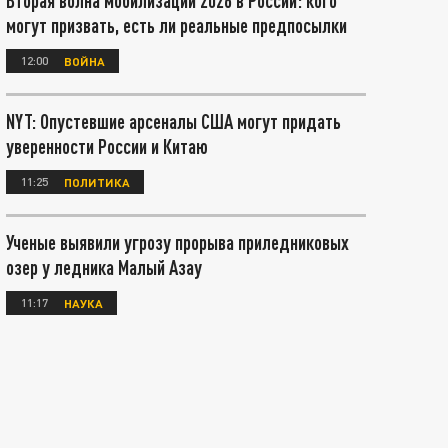
Вторая волна мобилизации 2026 в России: кого
могут призвать, есть ли реальные предпосылки
12:00
ВОЙНА
NYT: Опустевшие арсеналы США могут придать
уверенности России и Китаю
11:25
ПОЛИТИКА
Ученые выявили угрозу прорыва приледниковых
озер у ледника Малый Азау
11:17
НАУКА