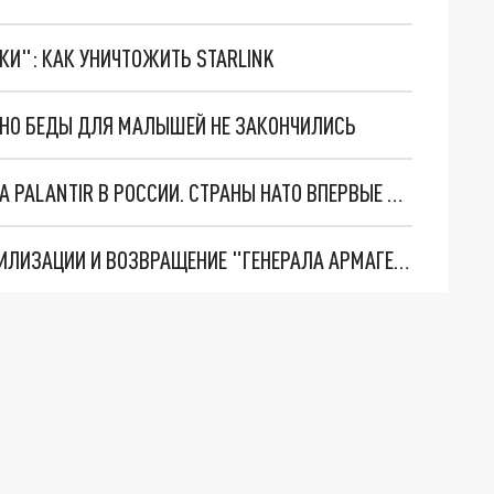
ТКИ": КАК УНИЧТОЖИТЬ STARLINK
. НО БЕДЫ ДЛЯ МАЛЫШЕЙ НЕ ЗАКОНЧИЛИСЬ
"ОЧЕНЬ ПЛОХИЕ НОВОСТИ": БОЛЬШАЯ ОШИБКА PALANTIR В РОССИИ. СТРАНЫ НАТО ВПЕРВЫЕ ЗА СВО ОСТАНОВИЛИ ПОСТАВКИ ОРУЖИЯ. ВСУ ТЕРЯЮТ ПРИГРАНИЧЬЕ?
ТРИ ГЛАВНЫХ ИНСАЙДА ОБ СВО. ОТМЕНА МОБИЛИЗАЦИИ И ВОЗВРАЩЕНИЕ "ГЕНЕРАЛА АРМАГЕДДОНА"? ОТЛИЧНЫЕ НОВОСТИ, КОТОРЫЕ ЖДАЛИ ВСЕ