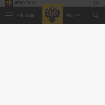
18+
АВТОРИЗАЦИЯ
89.93 EUR
РОССИЯ