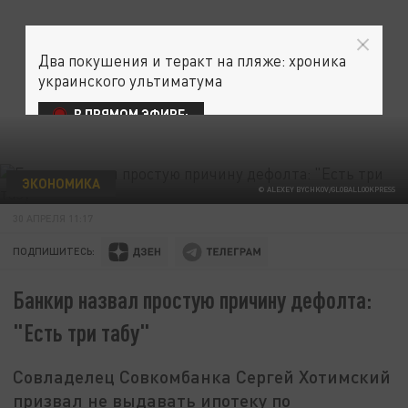
Два покушения и теракт на пляже: хроника
украинского ультиматума
В ПРЯМОМ ЭФИРЕ:
ЭКОНОМИКА
© ALEXEY BYCHKOV/GLOBALLOOKPRESS
30 АПРЕЛЯ 11:17
ПОДПИШИТЕСЬ:
Банкир назвал простую причину дефолта:
"Есть три табу"
Совладелец Совкомбанка Сергей Хотимский
призвал не выдавать ипотеку по