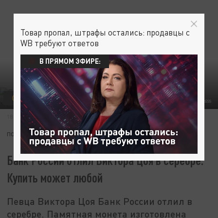
Товар пропал, штрафы остались: продавцы с
WB требуют ответов
В ПРЯМОМ ЭФИРЕ:
ОБЩЕСТВО
ZAMIR USMANOV/GLOBALLOOKPRESS
18 ИЮЛЯ 12:57
ПОДПИШИТЕСЬ:
Банк России отлил Виктора Цоя в серебре.
Купить может любой
Певца Виктора Цоя Банк России отлил в
серебре. Памятная монета изготовлена