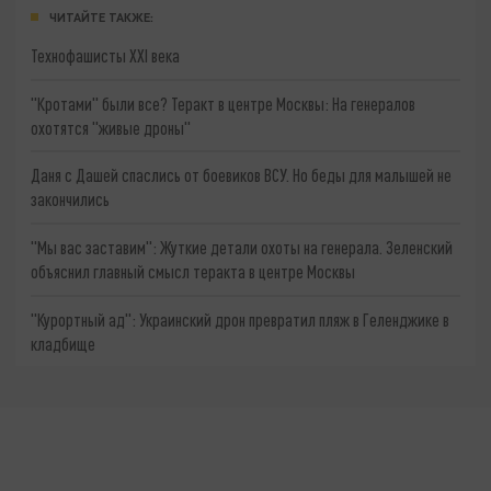
ЧИТАЙТЕ ТАКЖЕ:
Технофашисты XXI века
"Кротами" были все? Теракт в центре Москвы: На генералов
охотятся "живые дроны"
Даня с Дашей спаслись от боевиков ВСУ. Но беды для малышей не
закончились
"Мы вас заставим": Жуткие детали охоты на генерала. Зеленский
объяснил главный смысл теракта в центре Москвы
"Курортный ад": Украинский дрон превратил пляж в Геленджике в
кладбище