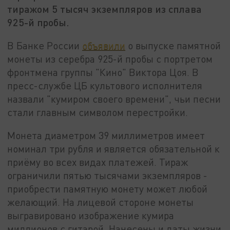
тиражом 5 тысяч экземпляров из сплава
925-й пробы.
В Банке России
объявили
о выпуске памятной
монеты из серебра 925-й пробы с портретом
фронтмена группы "Кино" Виктора Цоя. В
пресс-службе ЦБ культового исполнителя
назвали "кумиром своего времени", чьи песни
стали главным символом перестройки.
Монета диаметром 39 миллиметров имеет
номинал три рубля и является обязательной к
приёму во всех видах платежей. Тираж
ограничили пятью тысячами экземпляров -
приобрести памятную монету может любой
желающий. На лицевой стороне монеты
выгравировано изображение кумира
миллионов с гитарой. Нанесены и даты жизни