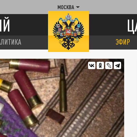
МОСКВА
ИЙ
Ц
АЛИТИКА
ЭФИР