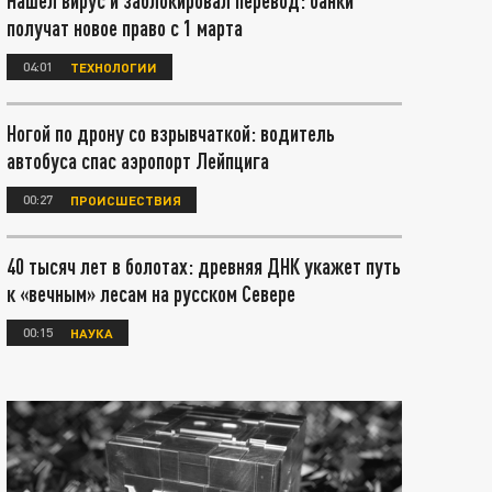
Нашел вирус и заблокировал перевод: банки
получат новое право с 1 марта
04:01
ТЕХНОЛОГИИ
Ногой по дрону со взрывчаткой: водитель
автобуса спас аэропорт Лейпцига
00:27
ПРОИСШЕСТВИЯ
40 тысяч лет в болотах: древняя ДНК укажет путь
к «вечным» лесам на русском Севере
00:15
НАУКА