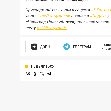
Присоединяйтесь к нам в соцсети
«ВКонтак
канал
t.me/tsargradnsk
и канал в
«Яндекс.Д
«Царьград Новосибирск», присылайте свои 
почту
nsk@tsargrad.tv
Подпи
ДЗЕН
ТЕЛЕГРАМ
и перв
ПОДЕЛИТЬСЯ: