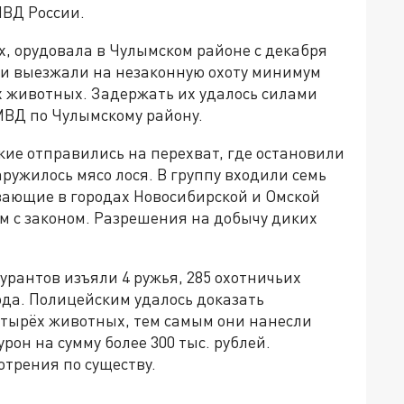
МВД России.
х, орудовала в Чулымском районе с декабря
 они выезжали на незаконную охоту минимум
х животных. Задержать их удалось силами
МВД по Чулымскому району.
кие отправились на перехват, где остановили
ружилось мясо лося. В группу входили семь
живающие в городах Новосибирской и Омской
ем с законом. Разрешения на добычу диких
урантов изъяли 4 ружья, 285 охотничьих
хода. Полицейским удалось доказать
етырёх животных, тем самым они нанесли
он на сумму более 300 тыс. рублей.
отрения по существу.