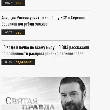
08:27
СВО
Авиация России уничтожила базу ВСУ в Херсоне —
боевиков погребли заживо
08:25
СВО
"В воде и почве по всему миру". В ВОЗ рассказали
об особенности распространения легионеллёза
08:15
ЗДОРОВЬЕ