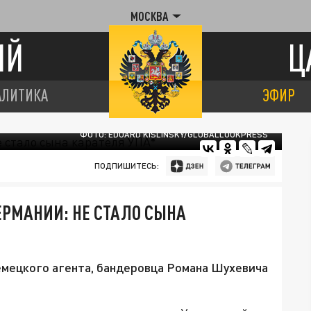
МОСКВА
ИЙ
Ц
АЛИТИКА
ЭФИР
ФОТО: EDUARD KISLINSKY/GLOBALLOOKPRESS
ПОДПИШИТЕСЬ:
ЕРМАНИИ: НЕ СТАЛО СЫНА
немецкого агента, бандеровца Романа Шухевича