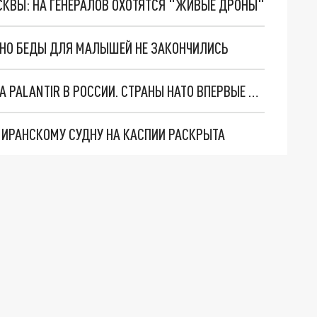
ОСКВЫ: НА ГЕНЕРАЛОВ ОХОТЯТСЯ "ЖИВЫЕ ДРОНЫ"
. НО БЕДЫ ДЛЯ МАЛЫШЕЙ НЕ ЗАКОНЧИЛИСЬ
"ОЧЕНЬ ПЛОХИЕ НОВОСТИ": БОЛЬШАЯ ОШИБКА PALANTIR В РОССИИ. СТРАНЫ НАТО ВПЕРВЫЕ ЗА СВО ОСТАНОВИЛИ ПОСТАВКИ ОРУЖИЯ. ВСУ ТЕРЯЮТ ПРИГРАНИЧЬЕ?
О ИРАНСКОМУ СУДНУ НА КАСПИИ РАСКРЫТА