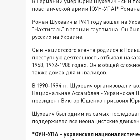
В Германии умер Юрий Шухевич - сын п
повстанческой армии (ОУН-УПА)* Романа
Роман Шухевич в 1941 году вошёл на Укр
"Нахтигаль" в звании гауптмана. Он был
русских на Украине.
Сын нацистского агента родился в Польш
преступную деятельность отбывал наказан
1968, 1972-1988 годах. Он в общей сложно
также домах для инвалидов.
В 1990-1994 гг. Шухевич организовал и 
Национальная Ассамблея - Украинская На
президент Виктор Ющенко присвоил Юри
Шухевич был одним из самых последоват
поддерживал все неонацистские движен
*ОУН-УПА – украинская националистиче