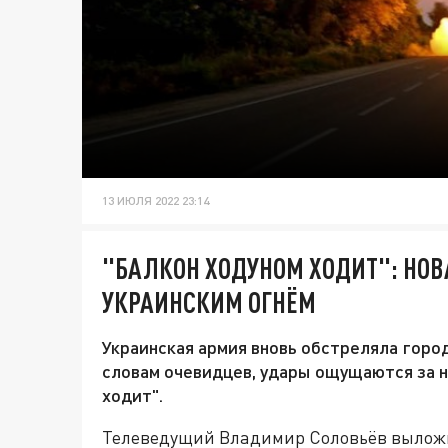
13 ИЮЛЯ 2022 23:14
"БАЛКОН ХОДУНОМ ХОДИТ": НОВ
УКРАИНСКИМ ОГНЁМ
Украинская армия вновь обстреляла город
словам очевидцев, удары ощущаются за н
ходит".
Телеведущий Владимир Соловьёв выложил