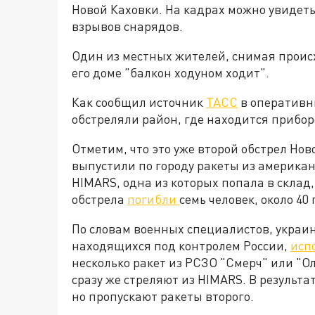
Новой Каховки. На кадрах можно увидеть
взрывов снарядов.
Один из местных жителей, снимая происх
его доме "балкон ходуном ходит".
Как сообщил источник
ТАСС
в оперативн
обстреляли район, где находится прибор
Отметим, что это уже второй обстрел Нов
выпустили по городу ракеты из американ
HIMARS, одна из которых попала в склад,
обстрела
погибли
семь человек, около 40
По словам военных специалистов, украин
находящихся под контролем России,
исп
несколько ракет из РСЗО "Смерч" или "Ол
сразу же стреляют из HIMARS. В результ
но пропускают ракеты второго.