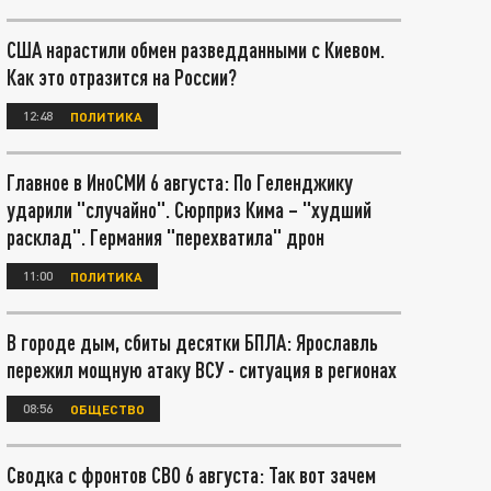
США нарастили обмен разведданными с Киевом.
Как это отразится на России?
12:48
ПОЛИТИКА
Главное в ИноСМИ 6 августа: По Геленджику
ударили "случайно". Сюрприз Кима – "худший
расклад". Германия "перехватила" дрон
11:00
ПОЛИТИКА
В городе дым, сбиты десятки БПЛА: Ярославль
пережил мощную атаку ВСУ - ситуация в регионах
08:56
ОБЩЕСТВО
Сводка с фронтов СВО 6 августа: Так вот зачем