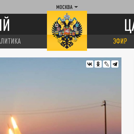
МОСКВА
ИЙ
Ц
АЛИТИКА
ЭФИР