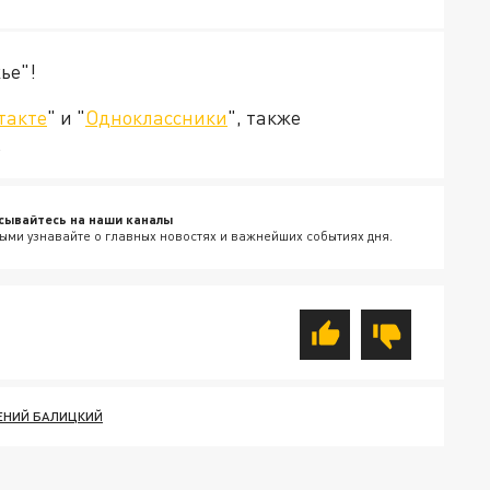
ье"!
такте
" и "
Одноклассники
", также
.
сывайтесь на наши каналы
ыми узнавайте о главных новостях и важнейших событиях дня.
ЕНИЙ БАЛИЦКИЙ