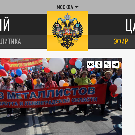
МОСКВА
ИЙ
Ц
АЛИТИКА
ЭФИР