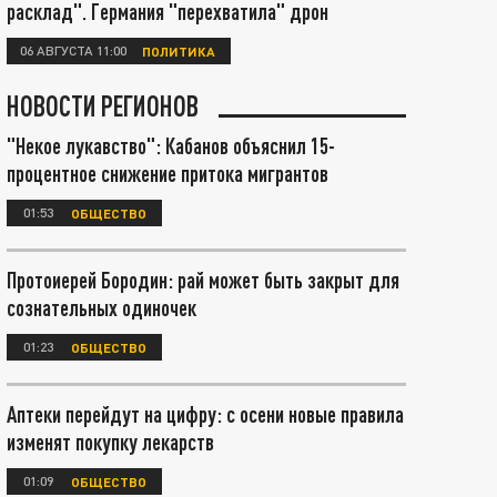
расклад". Германия "перехватила" дрон
06 АВГУСТА 11:00
ПОЛИТИКА
НОВОСТИ РЕГИОНОВ
"Некое лукавство": Кабанов объяснил 15-
процентное снижение притока мигрантов
01:53
ОБЩЕСТВО
Протоиерей Бородин: рай может быть закрыт для
сознательных одиночек
01:23
ОБЩЕСТВО
Аптеки перейдут на цифру: с осени новые правила
изменят покупку лекарств
01:09
ОБЩЕСТВО