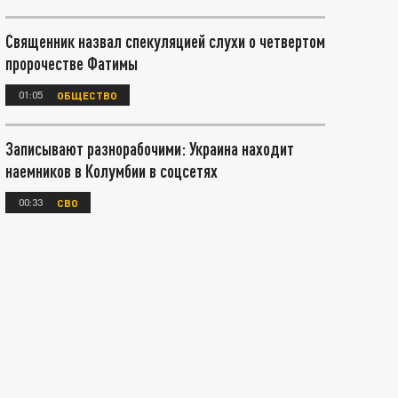
Священник назвал спекуляцией слухи о четвертом
пророчестве Фатимы
01:05
ОБЩЕСТВО
Записывают разнорабочими: Украина находит
наемников в Колумбии в соцсетях
00:33
СВО