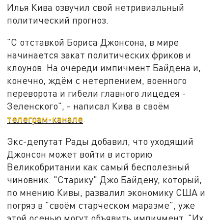
Илья Кива озвучил свой нетривиальный
политический прогноз.
"С отставкой Бориса Джонсона, в мире
начинается закат политических фриков и
клоунов. На очереди импичмент Байдена и,
конечно, ждём с нетерпением, военного
переворота и гибели главного лицедея -
Зеленского", - написал Кива в своём
телеграм-канале
.
Экс-депутат Рады добавил, что уходящий
Джонсон может войти в историю
Великобритании как самый бесполезный
чиновник. "Старику" Джо Байдену, который,
по мнению Кивы, развалил экономику США и
погряз в "своём старческом маразме", уже
этой осенью могут объявить импичмент. "Их