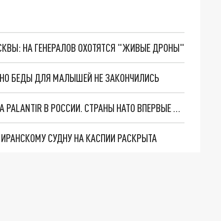
ОСКВЫ: НА ГЕНЕРАЛОВ ОХОТЯТСЯ "ЖИВЫЕ ДРОНЫ"
. НО БЕДЫ ДЛЯ МАЛЫШЕЙ НЕ ЗАКОНЧИЛИСЬ
"ОЧЕНЬ ПЛОХИЕ НОВОСТИ": БОЛЬШАЯ ОШИБКА PALANTIR В РОССИИ. СТРАНЫ НАТО ВПЕРВЫЕ ЗА СВО ОСТАНОВИЛИ ПОСТАВКИ ОРУЖИЯ. ВСУ ТЕРЯЮТ ПРИГРАНИЧЬЕ?
О ИРАНСКОМУ СУДНУ НА КАСПИИ РАСКРЫТА