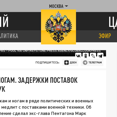
МОСКВА
ИЙ
Ц
АЛИТИКА
ЭФИР
IPAS - POOL VIA CNP/KEYSTONE PRESS AGENCY/GLOBALLOOKPRESS
ПОДПИШИТЕСЬ:
НОГАМ. ЗАДЕРЖКИ ПОСТАВОК
УК
ам и ногам в ряде политических и военных
з медлит с поставками военной техники. Об
вление сделал экс-глава Пентагона Марк