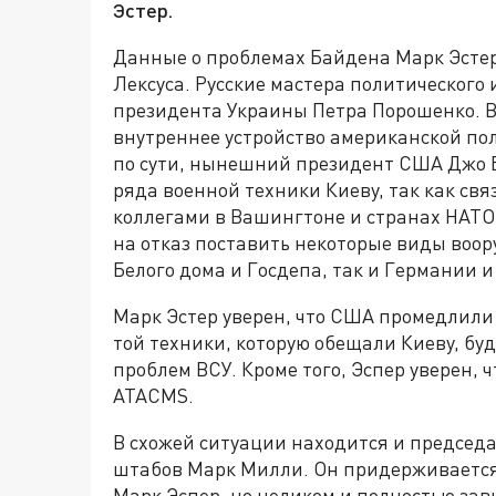
Эстер.
Данные о проблемах Байдена Марк Эстер
Лексуса. Русские мастера политического
президента Украины Петра Порошенко. В
внутреннее устройство американской пол
по сути, нынешний президент США Джо Б
ряда военной техники Киеву, так как св
коллегами в Вашингтоне и странах НАТО
на отказ поставить некоторые виды воо
Белого дома и Госдепа, так и Германии 
Марк Эстер уверен, что США промедлили 
той техники, которую обещали Киеву, б
проблем ВСУ. Кроме того, Эспер уверен,
ATACMS.
В схожей ситуации находится и председ
штабов Марк Милли. Он придерживается 
Марк Эспер, но целиком и полностью зав