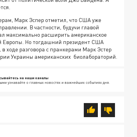
тся.
керам, Марк Эспер отметил, что США уже
равлении. В частности, будучи главой
ал максимально расширить американское
ой Европы. Но тогдашний президент США
, в ходе разговора с пранкерами Марк Эстер
тории Украины американских биолабораторий.
сывайтесь на наши каналы
ыми узнавайте о главных новостях и важнейших событиях дня.