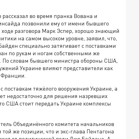
 рассказал во время пранка Вована и
 инсайда позвонили ему от имени бывшего
 ходе разговора Марк Эспер, хорошо знающий
итики на самом высоком уровне, заявил, что,
айден специально затягивает с поставками
язан по рукам и ногам собственными же
. По словам бывшего министра обороны США,
ружений Украине влияют представители как
и Франции.
с поставкам тяжёлого вооружения Украине, а
удет недостаточно для решения назревших
 что США стоит передать Украине комплексы
атель Объединённого комитета начальников
той же позиции, что и экс-глава Пентагона
исит от политической воли Джо Байдена. А