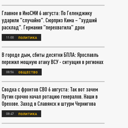
Главное в ИноСМИ 6 августа: По Геленджику
ударили "случайно". Сюрприз Кима – "худший
расклад". Германия "перехватила" дрон
11:00
ПОЛИТИКА
В городе дым, сбиты десятки БПЛА: Ярославль
пережил мощную атаку ВСУ - ситуация в регионах
08:56
ОБЩЕСТВО
Сводка с фронтов СВО 6 августа: Так вот зачем
Путин срочно начал ротацию генералов. Наши в
Орехове. Заход в Славянск и штурм Чернигова
08:47
ПОЛИТИКА