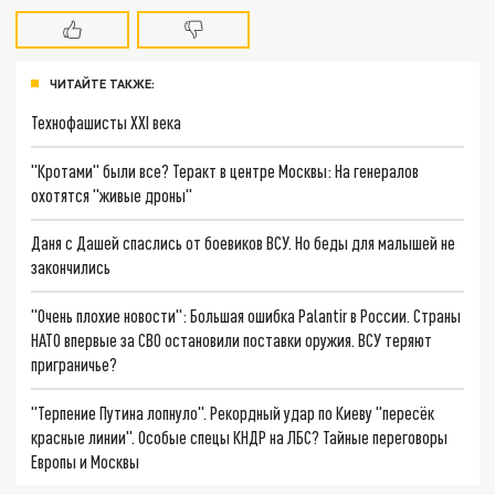
ЧИТАЙТЕ ТАКЖЕ:
Технофашисты XXI века
"Кротами" были все? Теракт в центре Москвы: На генералов
охотятся "живые дроны"
Даня с Дашей спаслись от боевиков ВСУ. Но беды для малышей не
закончились
"Очень плохие новости": Большая ошибка Palantir в России. Страны
НАТО впервые за СВО остановили поставки оружия. ВСУ теряют
приграничье?
"Терпение Путина лопнуло". Рекордный удар по Киеву "пересёк
красные линии". Особые спецы КНДР на ЛБС? Тайные переговоры
Европы и Москвы