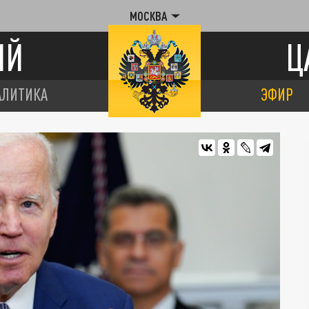
МОСКВА
ИЙ
Ц
АЛИТИКА
ЭФИР