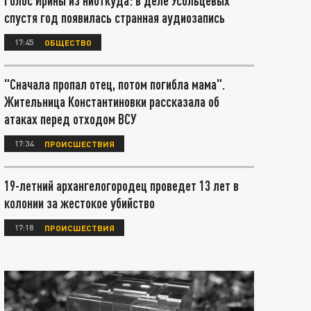
Голос Ирины из ниоткуда: в деле Усольцевых
спустя год появилась странная аудиозапись
17:45
ОБЩЕСТВО
"Сначала пропал отец, потом погибла мама".
Жительница Константиновки рассказала об
атаках перед отходом ВСУ
17:34
ПРОИСШЕСТВИЯ
19-летний архангелогородец проведет 13 лет в
колонии за жестокое убийство
17:18
ПРОИСШЕСТВИЯ