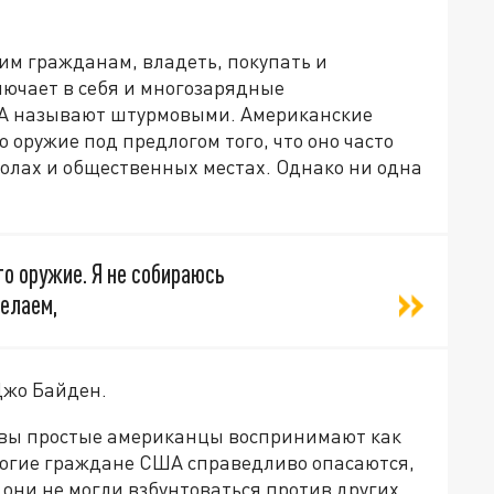
м гражданам, владеть, покупать и
лючает в себя и многозарядные
ША называют штурмовыми. Американские
о оружие под предлогом того, что оно часто
колах и общественных местах. Однако ни одна
то оружие. Я не собираюсь
делаем,
Джо Байден.
ивы простые американцы воспринимают как
ногие граждане США справедливо опасаются,
 они не могли взбунтоваться против других