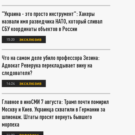
"Украина - это просто инструмент": Хакеры
назвали имя разведчика НАТО, который сливал
СБУ координаты объектов в России
15:20
ЭКСКЛЮЗИВ
Что на самом деле убило профессора Зезина:
Адвокат Реверука перекладывает вину на
следователя?
14:24
ЭКСКЛЮЗИВ
Главное в иноСМИ 7 августа: Трамп почти помирил
Москву и Киев. Украинца схватили в Германии за
шпионаж. Штаты просят вернуть бывшего
морпеха
11:00
ПОЛИТИКА